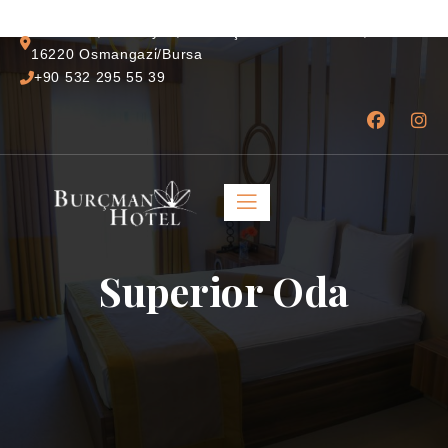
Mahallesi, Hacı İlyas, Kıbrıs Şehitleri Cd. No:16, 
16220 Osmangazi̇/Bursa
+90 532 295 55 39
Superior Oda